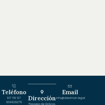
Teléfono
Email
Dirección
617 119 127
info@desimon.legal
934929275
Passeig de Gràcia,